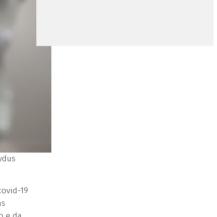
Zydus
covid-19
as
o e da