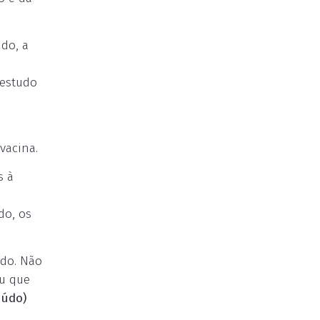
do, a
 estudo
a
vacina.
s à
do, os
udo. Não
ou que
eúdo)