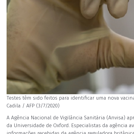
Testes têm sido feitos para identificar uma nova vacin
Cadila / AFP (3/7/2020)
A Agência Nacional de Vigilância Sanitária (Anvisa) ap
da Universidade de Oxford. Especialistas da agência av
informações recebidas da agência reguladora britânic