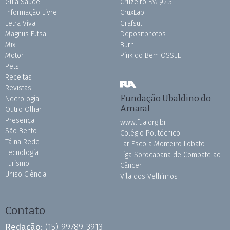
Guia Saúde
Cruzeiro FM 92.3
Informação Livre
CruxLab
Letra Viva
Grafsul
Magnus Futsal
Depositphotos
Mix
Burh
Motor
Pink do Bem OSSEL
Pets
Receitas
Revistas
Fundação Ubaldino do
Necrologia
Amaral
Outro Olhar
Presença
www.fua.org.br
São Bento
Colégio Politécnico
Tá na Rede
Lar Escola Monteiro Lobato
Tecnologia
Liga Sorocabana de Combate ao
Turismo
Câncer
Uniso Ciência
Vila dos Velhinhos
Contato
Redação:
(15) 99789-3913