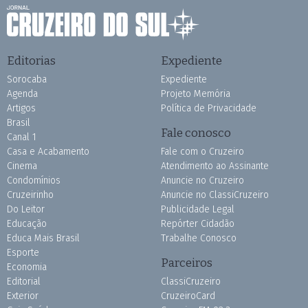
Editorias
Expediente
Sorocaba
Expediente
Agenda
Projeto Memória
Artigos
Política de Privacidade
Brasil
Fale conosco
Canal 1
Casa e Acabamento
Fale com o Cruzeiro
Cinema
Atendimento ao Assinante
Condomínios
Anuncie no Cruzeiro
Cruzeirinho
Anuncie no ClassiCruzeiro
Do Leitor
Publicidade Legal
Educação
Repórter Cidadão
Educa Mais Brasil
Trabalhe Conosco
Esporte
Parceiros
Economia
Editorial
ClassiCruzeiro
Exterior
CruzeiroCard