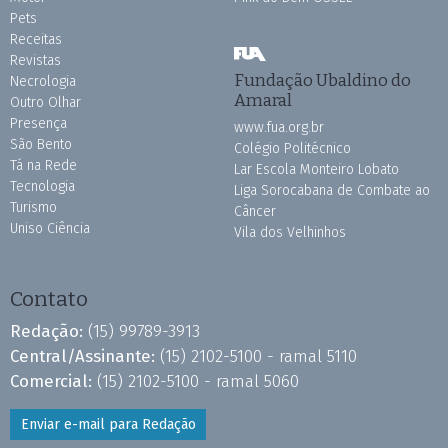
Pets
Receitas
Revistas
Fundação Ubaldino do
Necrologia
Amaral
Outro Olhar
Presença
www.fua.org.br
São Bento
Colégio Politécnico
Tá na Rede
Lar Escola Monteiro Lobato
Tecnologia
Liga Sorocabana de Combate ao
Turismo
Câncer
Uniso Ciência
Vila dos Velhinhos
Contato
Redação:
(15) 99789-3913
Central/Assinante:
(15) 2102-5100 - ramal 5110
Comercial:
(15) 2102-5100 - ramal 5060
Enviar e-mail para Redação