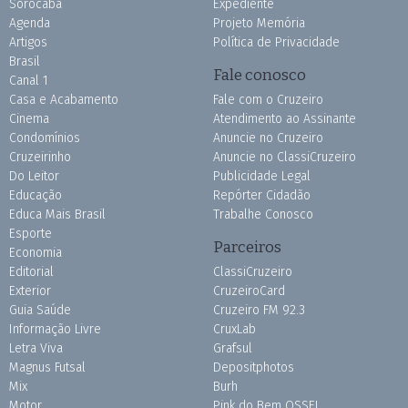
Sorocaba
Expediente
Agenda
Projeto Memória
Artigos
Política de Privacidade
Brasil
Fale conosco
Canal 1
Casa e Acabamento
Fale com o Cruzeiro
Cinema
Atendimento ao Assinante
Condomínios
Anuncie no Cruzeiro
Cruzeirinho
Anuncie no ClassiCruzeiro
Do Leitor
Publicidade Legal
Educação
Repórter Cidadão
Educa Mais Brasil
Trabalhe Conosco
Esporte
Parceiros
Economia
Editorial
ClassiCruzeiro
Exterior
CruzeiroCard
Guia Saúde
Cruzeiro FM 92.3
Informação Livre
CruxLab
Letra Viva
Grafsul
Magnus Futsal
Depositphotos
Mix
Burh
Motor
Pink do Bem OSSEL