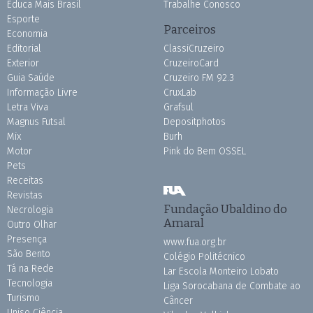
Educa Mais Brasil
Trabalhe Conosco
Esporte
Parceiros
Economia
Editorial
ClassiCruzeiro
Exterior
CruzeiroCard
Guia Saúde
Cruzeiro FM 92.3
Informação Livre
CruxLab
Letra Viva
Grafsul
Magnus Futsal
Depositphotos
Mix
Burh
Motor
Pink do Bem OSSEL
Pets
Receitas
Revistas
Fundação Ubaldino do
Necrologia
Amaral
Outro Olhar
Presença
www.fua.org.br
São Bento
Colégio Politécnico
Tá na Rede
Lar Escola Monteiro Lobato
Tecnologia
Liga Sorocabana de Combate ao
Turismo
Câncer
Uniso Ciência