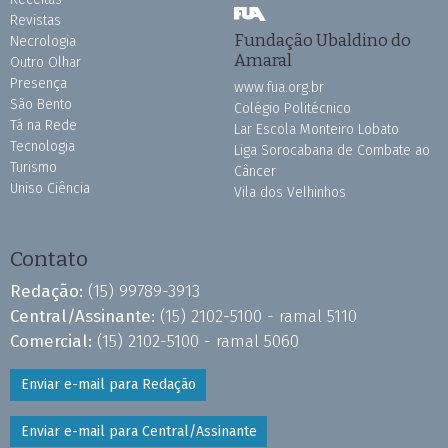
Revistas
Fundação Ubaldino do
Necrologia
Amaral
Outro Olhar
Presença
www.fua.org.br
São Bento
Colégio Politécnico
Tá na Rede
Lar Escola Monteiro Lobato
Tecnologia
Liga Sorocabana de Combate ao
Turismo
Câncer
Uniso Ciência
Vila dos Velhinhos
Contato
Redação:
(15) 99789-3913
Central/Assinante:
(15) 2102-5100 - ramal 5110
Comercial:
(15) 2102-5100 - ramal 5060
Enviar e-mail para Redação
Enviar e-mail para Central/Assinante