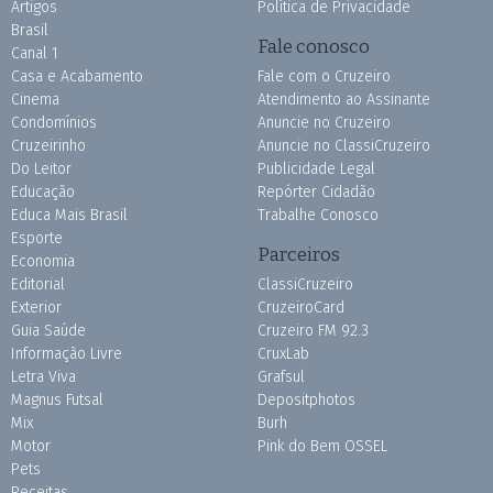
Artigos
Política de Privacidade
Brasil
Fale conosco
Canal 1
Casa e Acabamento
Fale com o Cruzeiro
Cinema
Atendimento ao Assinante
Condomínios
Anuncie no Cruzeiro
Cruzeirinho
Anuncie no ClassiCruzeiro
Do Leitor
Publicidade Legal
Educação
Repórter Cidadão
Educa Mais Brasil
Trabalhe Conosco
Esporte
Parceiros
Economia
Editorial
ClassiCruzeiro
Exterior
CruzeiroCard
Guia Saúde
Cruzeiro FM 92.3
Informação Livre
CruxLab
Letra Viva
Grafsul
Magnus Futsal
Depositphotos
Mix
Burh
Motor
Pink do Bem OSSEL
Pets
Receitas