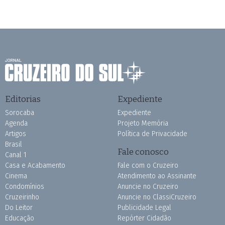
Editorias
Expediente
Sorocaba
Expediente
Agenda
Projeto Memória
Artigos
Política de Privacidade
Brasil
Fale conosco
Canal 1
Casa e Acabamento
Fale com o Cruzeiro
Cinema
Atendimento ao Assinante
Condomínios
Anuncie no Cruzeiro
Cruzeirinho
Anuncie no ClassiCruzeiro
Do Leitor
Publicidade Legal
Educação
Repórter Cidadão