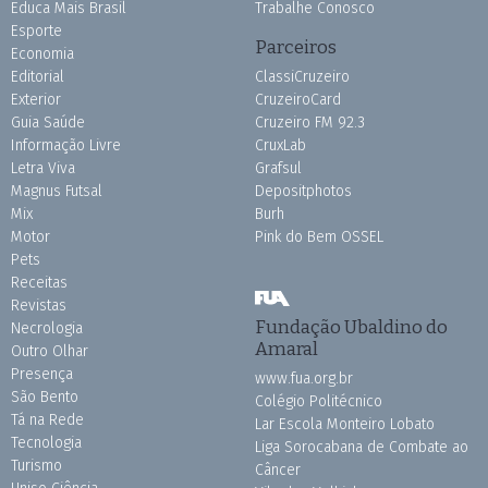
Educa Mais Brasil
Trabalhe Conosco
Esporte
Parceiros
Economia
Editorial
ClassiCruzeiro
Exterior
CruzeiroCard
Guia Saúde
Cruzeiro FM 92.3
Informação Livre
CruxLab
Letra Viva
Grafsul
Magnus Futsal
Depositphotos
Mix
Burh
Motor
Pink do Bem OSSEL
Pets
Receitas
Revistas
Fundação Ubaldino do
Necrologia
Amaral
Outro Olhar
Presença
www.fua.org.br
São Bento
Colégio Politécnico
Tá na Rede
Lar Escola Monteiro Lobato
Tecnologia
Liga Sorocabana de Combate ao
Turismo
Câncer