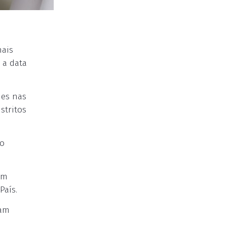
nais
 a data
des nas
stritos
no
êm
País.
sam