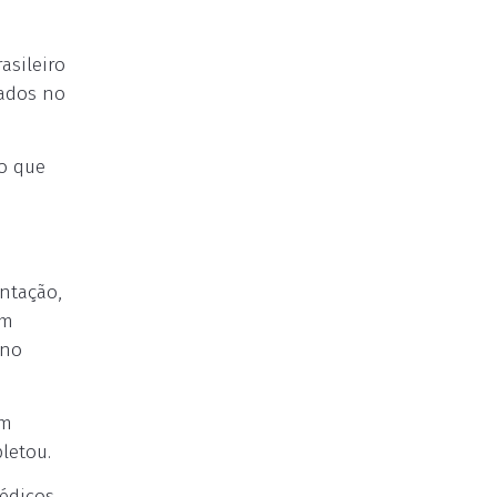
asileiro
mados no
no que
entação,
am
 no
om
letou.
édicos