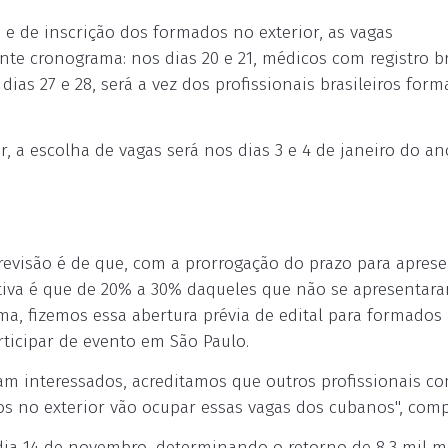
 e de inscrição dos formados no exterior, as vagas
te cronograma: nos dias 20 e 21, médicos com registro br
ias 27 e 28, será a vez dos profissionais brasileiros for
r, a escolha de vagas será nos dias 3 e 4 de janeiro do a
previsão é de que, com a prorrogação do prazo para apres
tiva é que de 20% a 30% daqueles que não se apresentar
ma, fizemos essa abertura prévia de edital para formados
rticipar de evento em São Paulo.
ram interessados, acreditamos que outros profissionais c
dos no exterior vão ocupar essas vagas dos cubanos", comp
ia 14 de novembro, determinando o retorno de 8,3 mil m