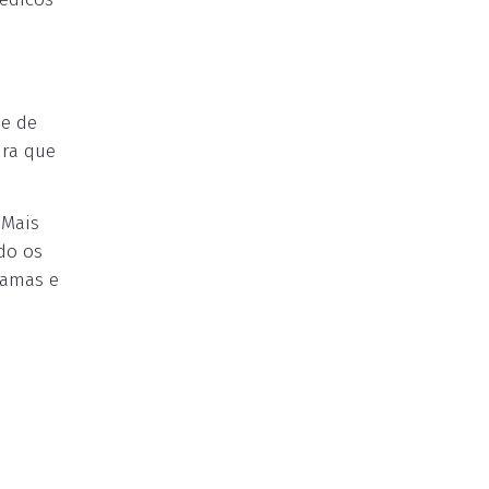
de de
ura que
 Mais
do os
ramas e
a