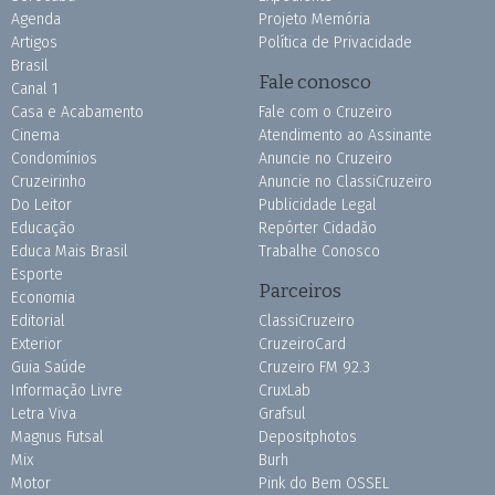
Agenda
Projeto Memória
Artigos
Política de Privacidade
Brasil
Fale conosco
Canal 1
Casa e Acabamento
Fale com o Cruzeiro
Cinema
Atendimento ao Assinante
Condomínios
Anuncie no Cruzeiro
Cruzeirinho
Anuncie no ClassiCruzeiro
Do Leitor
Publicidade Legal
Educação
Repórter Cidadão
Educa Mais Brasil
Trabalhe Conosco
Esporte
Parceiros
Economia
Editorial
ClassiCruzeiro
Exterior
CruzeiroCard
Guia Saúde
Cruzeiro FM 92.3
Informação Livre
CruxLab
Letra Viva
Grafsul
Magnus Futsal
Depositphotos
Mix
Burh
Motor
Pink do Bem OSSEL