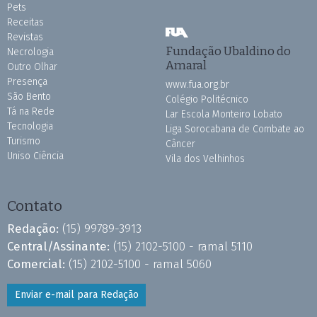
Pets
Receitas
Revistas
Fundação Ubaldino do
Necrologia
Amaral
Outro Olhar
Presença
www.fua.org.br
São Bento
Colégio Politécnico
Tá na Rede
Lar Escola Monteiro Lobato
Tecnologia
Liga Sorocabana de Combate ao
Turismo
Câncer
Uniso Ciência
Vila dos Velhinhos
Contato
Redação:
(15) 99789-3913
Central/Assinante:
(15) 2102-5100 - ramal 5110
Comercial:
(15) 2102-5100 - ramal 5060
Enviar e-mail para Redação