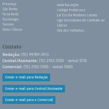
Presença
www.fua.org.br
São Bento
Colégio Politécnico
Tá na Rede
Lar Escola Monteiro Lobato
Tecnologia
Liga Sorocabana de Combate ao
Turismo
Câncer
Uniso Ciência
Vila dos Velhinhos
Contato
Redação:
(15) 99789-3913
Central/Assinante:
(15) 2102-5100 - ramal 5110
Comercial:
(15) 2102-5100 - ramal 5060
Enviar e-mail para Redação
Enviar e-mail para Central/Assinante
Enviar e-mail para o Comercial