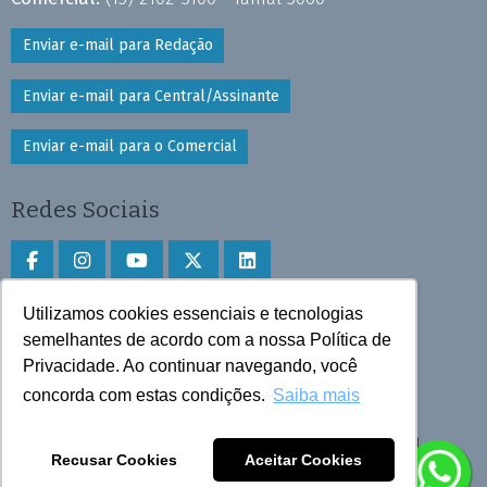
Enviar e-mail para Redação
Enviar e-mail para Central/Assinante
Enviar e-mail para o Comercial
Redes Sociais
Utilizamos cookies essenciais e tecnologias
Faça download do aplicativo
semelhantes de acordo com a nossa Política de
Privacidade. Ao continuar navegando, você
Play Store e App Store
concorda com estas condições.
Saiba mais
Todos os direitos reservados © 2025 Cruzeiro do Sul
Recusar Cookies
Aceitar Cookies