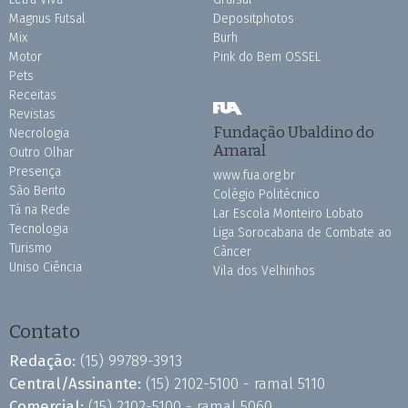
Magnus Futsal
Depositphotos
Mix
Burh
Motor
Pink do Bem OSSEL
Pets
Receitas
Revistas
Fundação Ubaldino do
Necrologia
Amaral
Outro Olhar
Presença
www.fua.org.br
São Bento
Colégio Politécnico
Tá na Rede
Lar Escola Monteiro Lobato
Tecnologia
Liga Sorocabana de Combate ao
Turismo
Câncer
Uniso Ciência
Vila dos Velhinhos
Contato
Redação:
(15) 99789-3913
Central/Assinante:
(15) 2102-5100 - ramal 5110
Comercial:
(15) 2102-5100 - ramal 5060