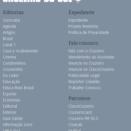
Editorias
Expediente
Sorocaba
Expediente
Agenda
Projeto Memória
Artigos
Política de Privacidade
Brasil
Fale conosco
Canal 1
Casa e Acabamento
Fale com o Cruzeiro
Cinema
Atendimento ao Assinante
Condomínios
Anuncie no Cruzeiro
Cruzeirinho
Anuncie no ClassiCruzeiro
Do Leitor
Publicidade Legal
Educação
Repórter Cidadão
Educa Mais Brasil
Trabalhe Conosco
Esporte
Parceiros
Economia
Editorial
ClassiCruzeiro
Exterior
CruzeiroCard
Guia Saúde
Cruzeiro FM 92.3
Informação Livre
CruxLab
Letra Viva
Grafsul