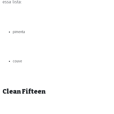
essa lista:
pimenta
couve
Clean Fifteen