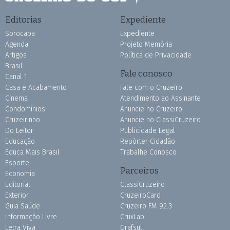
Editorias
Expediente
Sorocaba
Expediente
Agenda
Projeto Memória
Artigos
Política de Privacidade
Brasil
Fale conosco
Canal 1
Casa e Acabamento
Fale com o Cruzeiro
Cinema
Atendimento ao Assinante
Condomínios
Anuncie no Cruzeiro
Cruzeirinho
Anuncie no ClassiCruzeiro
Do Leitor
Publicidade Legal
Educação
Repórter Cidadão
Educa Mais Brasil
Trabalhe Conosco
Esporte
Parceiros
Economia
Editorial
ClassiCruzeiro
Exterior
CruzeiroCard
Guia Saúde
Cruzeiro FM 92.3
Informação Livre
CruxLab
Letra Viva
Grafsul