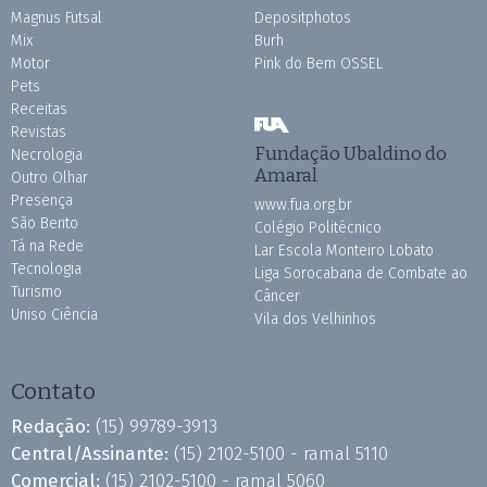
Magnus Futsal
Depositphotos
Mix
Burh
Motor
Pink do Bem OSSEL
Pets
Receitas
Revistas
Fundação Ubaldino do
Necrologia
Amaral
Outro Olhar
Presença
www.fua.org.br
São Bento
Colégio Politécnico
Tá na Rede
Lar Escola Monteiro Lobato
Tecnologia
Liga Sorocabana de Combate ao
Turismo
Câncer
Uniso Ciência
Vila dos Velhinhos
Contato
Redação:
(15) 99789-3913
Central/Assinante:
(15) 2102-5100 - ramal 5110
Comercial:
(15) 2102-5100 - ramal 5060