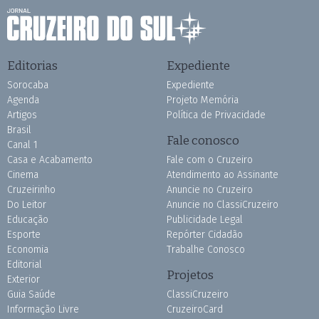
Editorias
Expediente
Sorocaba
Expediente
Agenda
Projeto Memória
Artigos
Política de Privacidade
Brasil
Fale conosco
Canal 1
Casa e Acabamento
Fale com o Cruzeiro
Cinema
Atendimento ao Assinante
Cruzeirinho
Anuncie no Cruzeiro
Do Leitor
Anuncie no ClassiCruzeiro
Educação
Publicidade Legal
Esporte
Repórter Cidadão
Economia
Trabalhe Conosco
Editorial
Projetos
Exterior
Guia Saúde
ClassiCruzeiro
Informação Livre
CruzeiroCard