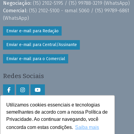
Negociação:
(15) 2102-5195 /
(15) 99788-3219
(WhatsApp)
Comercial:
(15) 2102-5100 - ramal 5060 /
(15) 99789-6861
(WhatsApp)
Enviar e-mail para Redação
Enviar e-mail para Central/Assinante
Enviar e-mail para o Comercial
Redes Sociais
Utilizamos cookies essenciais e tecnologias
Faça download do aplicativo
semelhantes de acordo com a nossa Política de
Privacidade. Ao continuar navegando, você
Play Store e App Store
concorda com estas condições.
Saiba mais