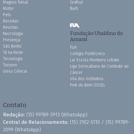
Magnus Futsal
Grafsul
Motor
Burh
Pets
Receitas
Revistas
Fundação Ubaldino do
Necrologia
Amaral
Presença
São Bento
FUA
Tá na Rede
Colégio Politécnico
Tecnologia
Lar Escola Monteiro Lobato
Turismo
Liga Sorocabana de Combate ao
Uniso Ciência
Câncer
Vila dos Velhinhos
Pink do Bem OSSEL
Contato
Redação:
(15) 99789-3913
(WhatsApp)
Central de Relacionamento:
(15) 2102-5110 /
(15) 99789-
2099
(WhatsApp)