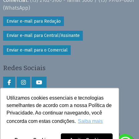
(WhatsApp)
Enviar e-mail para Redação
Enviar e-mail para Central/Assinante
Enviar e-mail para o Comercial
Redes Sociais
Utilizamos cookies essenciais e tecnologias
Faça download do aplicativo
semelhantes de acordo com a nossa Política de
Privacidade. Ao continuar navegando, você
Play Store e App Store
concorda com estas condições.
Saiba mais
Todos os direitos reservados © 2026 Cruzeiro do Sul