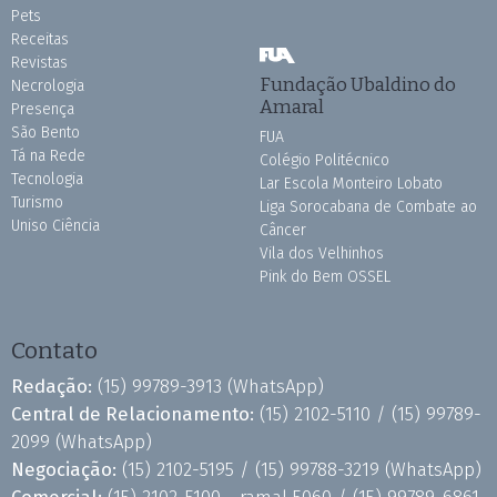
Pets
Receitas
Revistas
Fundação Ubaldino do
Necrologia
Amaral
Presença
São Bento
FUA
Tá na Rede
Colégio Politécnico
Tecnologia
Lar Escola Monteiro Lobato
Turismo
Liga Sorocabana de Combate ao
Uniso Ciência
Câncer
Vila dos Velhinhos
Pink do Bem OSSEL
Contato
Redação:
(15) 99789-3913
(WhatsApp)
Central de Relacionamento:
(15) 2102-5110 /
(15) 99789-
2099
(WhatsApp)
Negociação:
(15) 2102-5195 /
(15) 99788-3219
(WhatsApp)
Comercial:
(15) 2102-5100 - ramal 5060 /
(15) 99789-6861