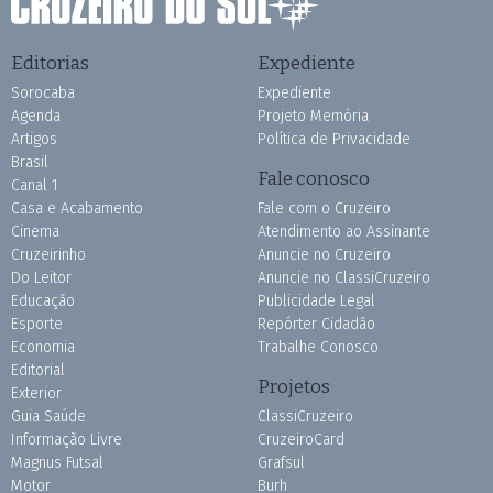
Editorias
Expediente
Sorocaba
Expediente
Agenda
Projeto Memória
Artigos
Política de Privacidade
Brasil
Fale conosco
Canal 1
Casa e Acabamento
Fale com o Cruzeiro
Cinema
Atendimento ao Assinante
Cruzeirinho
Anuncie no Cruzeiro
Do Leitor
Anuncie no ClassiCruzeiro
Educação
Publicidade Legal
Esporte
Repórter Cidadão
Economia
Trabalhe Conosco
Editorial
Projetos
Exterior
Guia Saúde
ClassiCruzeiro
Informação Livre
CruzeiroCard
Magnus Futsal
Grafsul
Motor
Burh