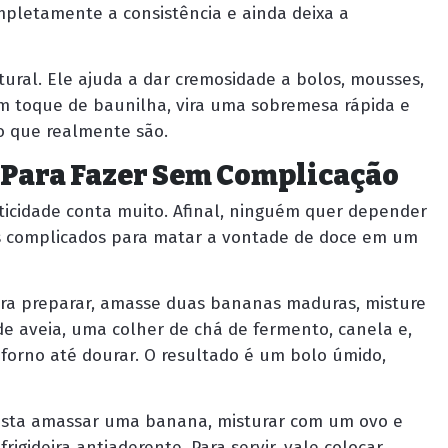
pletamente a consistência e ainda deixa a
ural. Ele ajuda a dar cremosidade a bolos, mousses,
um toque de baunilha, vira uma sobremesa rápida e
o que realmente são.
s Para Fazer Sem Complicação
ticidade conta muito. Afinal, ninguém quer depender
os complicados para matar a vontade de doce em um
ara preparar, amasse duas bananas maduras, misture
 de aveia, uma colher de chá de fermento, canela e,
 forno até dourar. O resultado é um bolo úmido,
Basta amassar uma banana, misturar com um ovo e
igideira antiaderente. Para servir, vale colocar