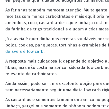
em pequena quantidade ou adoçantes culinários, co
As farinhas também merecem atenção. Muita gente
receitas com menos carboidratos e mais equilíbrio n
amêndoas, coco, castanha-de-caju e linhaça costum
da farinha de trigo tradicional e ajudam a criar mass
Já a aveia é queridinha nas receitas saudáveis por se
bolos, cookies, panquecas, tortinhas e crumbles de
de aveia é low carb
.
A resposta mais cuidadosa é: depende do objetivo ali
fibras, mas não costuma ser considerada low carb n
relevante de carboidratos.
Ainda assim, pode ser uma excelente opção para quem
sem necessariamente seguir uma dieta low carb rígi
As castanhas e sementes também entram como peque
linhaça, gergelim e semente de abóbora podem traze