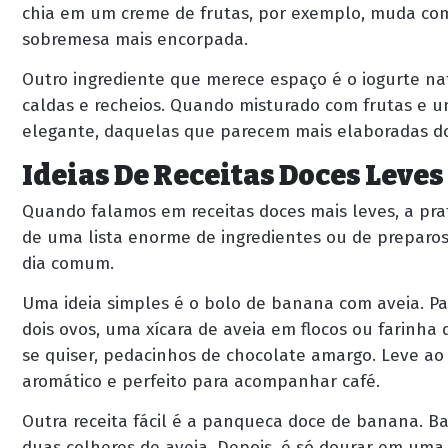
chia em um creme de frutas, por exemplo, muda com
sobremesa mais encorpada.
Outro ingrediente que merece espaço é o iogurte nat
caldas e recheios. Quando misturado com frutas e 
elegante, daquelas que parecem mais elaboradas d
Ideias De Receitas Doces Leve
Quando falamos em receitas doces mais leves, a pra
de uma lista enorme de ingredientes ou de prepar
dia comum.
Uma ideia simples é o bolo de banana com aveia. P
dois ovos, uma xícara de aveia em flocos ou farinha
se quiser, pedacinhos de chocolate amargo. Leve ao
aromático e perfeito para acompanhar café.
Outra receita fácil é a panqueca doce de banana. 
duas colheres de aveia. Depois, é só dourar em uma fr