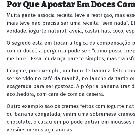
Por Que Apostar Em Doces Com
Muita gente associa receita leve a restrição, mas e
mais leve não precisa ser uma receita “sem nada”. E
verdade, iogurte natural, aveia, castanhas, coco, es
O segredo está em trocar a lógica da compensação p
comer doce”, a pergunta pode ser: “como posso pr
melhor?”. Essa mudança parece simples, mas trans
Imagine, por exemplo, um bolo de banana feito com 
ser servido no café da manhã, no lanche da tarde o
exagerada para ser gostoso. A própria banana traz d
acolhedora, com cara de comida caseira.
Outro exemplo são os cremes feitos com iogurte na
ou banana congelada, viram uma sobremesa cremosa,
chocolate, o cacau em pó pode entrar em mousses ma
versões menos açucaradas.