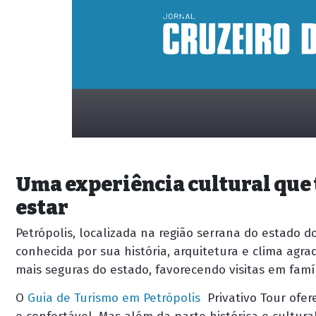
Uma experiência cultural qu
estar
Petrópolis, localizada na região serrana do estado do
conhecida por sua história, arquitetura e clima agra
placeholder
mais seguras do estado, favorecendo visitas em famíl
O
Guia de Turismo em Petrópolis
Privativo Tour
ofere