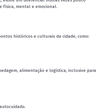
l, existe um diferencial muitas vezes pouco
e física, mental e emocional
.
ntos históricos e culturais da cidade, como:
pedagem, alimentação e logística, inclusive para
autocuidado.