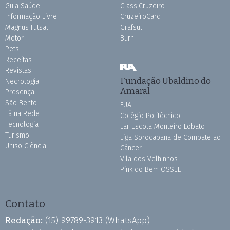
Guia Saúde
ClassiCruzeiro
Informação Livre
CruzeiroCard
Magnus Futsal
Grafsul
Motor
Burh
Pets
Receitas
Revistas
Fundação Ubaldino do
Necrologia
Amaral
Presença
São Bento
FUA
Tá na Rede
Colégio Politécnico
Tecnologia
Lar Escola Monteiro Lobato
Turismo
Liga Sorocabana de Combate ao
Uniso Ciência
Câncer
Vila dos Velhinhos
Pink do Bem OSSEL
Contato
Redação:
(15) 99789-3913
(WhatsApp)