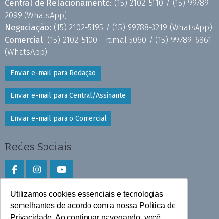
Central de Relacionamento:
(15) 2102-5110 /
(15) 99789-
2099
(WhatsApp)
Negociação:
(15) 2102-5195 /
(15) 99788-3219
(WhatsApp)
Comercial:
(15) 2102-5100 - ramal 5060 /
(15) 99789-6861
(WhatsApp)
Enviar e-mail para Redação
Enviar e-mail para Central/Assinante
Enviar e-mail para o Comercial
Redes Sociais
Utilizamos cookies essenciais e tecnologias
Faça download do aplicativo
semelhantes de acordo com a nossa Política de
Privacidade. Ao continuar navegando, você
Play Store e App Store