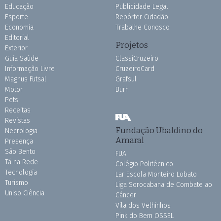
Educação
Publicidade Legal
Esporte
Repórter Cidadão
Economia
Trabalhe Conosco
Editorial
Projetos
Exterior
Guia Saúde
ClassiCruzeiro
Informação Livre
CruzeiroCard
Magnus Futsal
Grafsul
Motor
Burh
Pets
Receitas
Revistas
Fundação Ubaldino do
Necrologia
Amaral
Presença
São Bento
FUA
Tá na Rede
Colégio Politécnico
Tecnologia
Lar Escola Monteiro Lobato
Turismo
Liga Sorocabana de Combate ao
Uniso Ciência
Câncer
Vila dos Velhinhos
Pink do Bem OSSEL