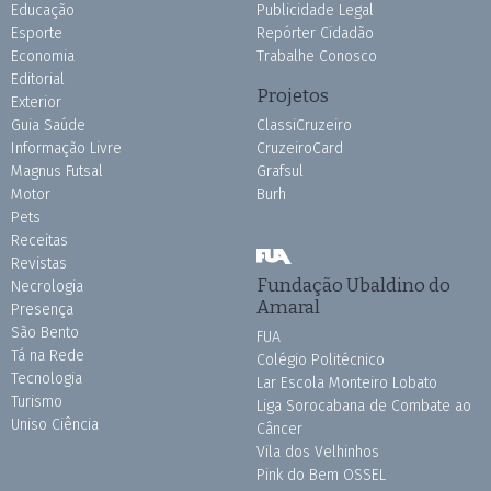
Educação
Publicidade Legal
Esporte
Repórter Cidadão
Economia
Trabalhe Conosco
Editorial
Projetos
Exterior
Guia Saúde
ClassiCruzeiro
Informação Livre
CruzeiroCard
Magnus Futsal
Grafsul
Motor
Burh
Pets
Receitas
Revistas
Fundação Ubaldino do
Necrologia
Amaral
Presença
São Bento
FUA
Tá na Rede
Colégio Politécnico
Tecnologia
Lar Escola Monteiro Lobato
Turismo
Liga Sorocabana de Combate ao
Uniso Ciência
Câncer
Vila dos Velhinhos
Pink do Bem OSSEL