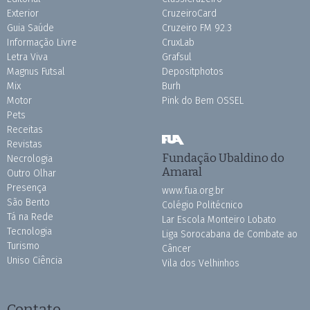
Exterior
CruzeiroCard
Guia Saúde
Cruzeiro FM 92.3
Informação Livre
CruxLab
Letra Viva
Grafsul
Magnus Futsal
Depositphotos
Mix
Burh
Motor
Pink do Bem OSSEL
Pets
Receitas
Revistas
Fundação Ubaldino do
Necrologia
Amaral
Outro Olhar
Presença
www.fua.org.br
São Bento
Colégio Politécnico
Tá na Rede
Lar Escola Monteiro Lobato
Tecnologia
Liga Sorocabana de Combate ao
Turismo
Câncer
Uniso Ciência
Vila dos Velhinhos
Contato