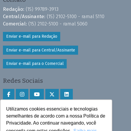
Redação:
(15) 99789-3913
Central/Assinante:
(15) 2102-5100 - ramal 5110
Comercial:
(15) 2102-5100 - ramal 5060
Enviar e-mail para Redação
Enviar e-mail para Central/Assinante
Enviar e-mail para o Comercial
Redes Sociais
Utilizamos cookies essenciais e tecnologias
Faça download do aplicativo
semelhantes de acordo com a nossa Política de
Play Store e App Store
Privacidade. Ao continuar navegando, você
concorda com estas condições.
Saiba mais