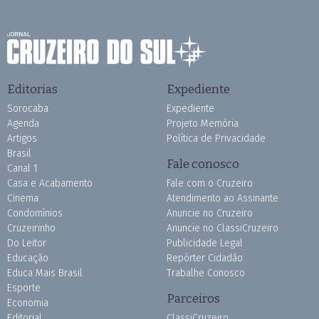
Editorias
Expediente
Sorocaba
Expediente
Agenda
Projeto Memória
Artigos
Política de Privacidade
Brasil
Fale conosco
Canal 1
Casa e Acabamento
Fale com o Cruzeiro
Cinema
Atendimento ao Assinante
Condomínios
Anuncie no Cruzeiro
Cruzeirinho
Anuncie no ClassiCruzeiro
Do Leitor
Publicidade Legal
Educação
Repórter Cidadão
Educa Mais Brasil
Trabalhe Conosco
Esporte
Parceiros
Economia
Editorial
ClassiCruzeiro