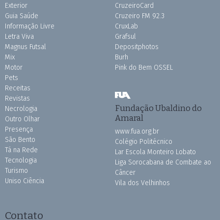
Exterior
CruzeiroCard
Guia Saúde
Cruzeiro FM 92.3
Informação Livre
CruxLab
Letra Viva
Grafsul
Magnus Futsal
Depositphotos
Mix
Burh
Motor
Pink do Bem OSSEL
Pets
Receitas
Revistas
Fundação Ubaldino do
Necrologia
Amaral
Outro Olhar
Presença
www.fua.org.br
São Bento
Colégio Politécnico
Tá na Rede
Lar Escola Monteiro Lobato
Tecnologia
Liga Sorocabana de Combate ao
Turismo
Câncer
Uniso Ciência
Vila dos Velhinhos
Contato