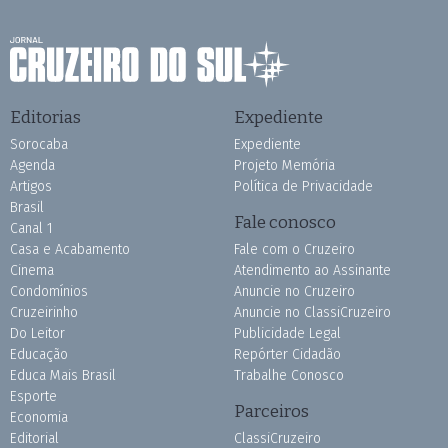
Editorias
Expediente
Sorocaba
Expediente
Agenda
Projeto Memória
Artigos
Política de Privacidade
Brasil
Fale conosco
Canal 1
Casa e Acabamento
Fale com o Cruzeiro
Cinema
Atendimento ao Assinante
Condomínios
Anuncie no Cruzeiro
Cruzeirinho
Anuncie no ClassiCruzeiro
Do Leitor
Publicidade Legal
Educação
Repórter Cidadão
Educa Mais Brasil
Trabalhe Conosco
Esporte
Parceiros
Economia
Editorial
ClassiCruzeiro