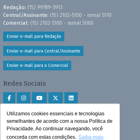
Redação:
(15) 99789-3913
Central/Assinante:
(15) 2102-5100 - ramal 5110
Comercial:
(15) 2102-5100 - ramal 5060
Enviar e-mail para Redação
Enviar e-mail para Central/Assinante
Enviar e-mail para o Comercial
Redes Sociais
Utilizamos cookies essenciais e tecnologias
Faça download do aplicativo
semelhantes de acordo com a nossa Política de
Privacidade. Ao continuar navegando, você
Play Store e App Store
concorda com estas condições.
Saiba mais