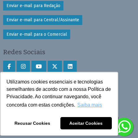
Enviar e-mail para Redação
Enviar e-mail para Central/Assinante
Enviar e-mail para o Comercial
Redes Sociais
Utilizamos cookies essenciais e tecnologias
Faça download do aplicativo
semelhantes de acordo com a nossa Política de
Privacidade. Ao continuar navegando, você
Play Store e App Store
concorda com estas condições.
Saiba mais
Todos os direitos reservados © 2025 Cruzeiro do Sul
Recusar Cookies
Aceitar Cookies