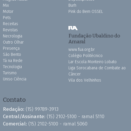
Mix
Burh
Motor
Pink do Bem OSSEL
Pets
Receitas
Revistas
Fundação Ubaldino do
Necrologia
Amaral
Outro Olhar
Presença
www.fua.org.br
São Bento
Colégio Politécnico
Tá na Rede
Lar Escola Monteiro Lobato
Tecnologia
Liga Sorocabana de Combate ao
Turismo
Câncer
Uniso Ciência
Vila dos Velhinhos
Contato
Redação:
(15) 99789-3913
Central/Assinante:
(15) 2102-5100 - ramal 5110
Comercial:
(15) 2102-5100 - ramal 5060