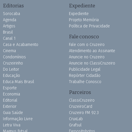
Editorias
Expediente
Sorocaba
Expediente
Agenda
Projeto Memória
Artigos
Política de Privacidade
Brasil
Fale conosco
Canal 1
Casa e Acabamento
Fale com o Cruzeiro
Cinema
Atendimento ao Assinante
Condomínios
Anuncie no Cruzeiro
Cruzeirinho
Anuncie no ClassiCruzeiro
Do Leitor
Publicidade Legal
Educação
Repórter Cidadão
Educa Mais Brasil
Trabalhe Conosco
Esporte
Parceiros
Economia
Editorial
ClassiCruzeiro
Exterior
CruzeiroCard
Guia Saúde
Cruzeiro FM 92.3
Informação Livre
CruxLab
Letra Viva
Grafsul
Magnus Futsal
Depositphotos