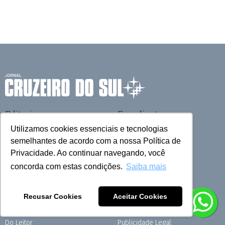
Editorias
Expediente
Sorocaba
Expediente
Utilizamos cookies essenciais e tecnologias
Agenda
Projeto Memória
semelhantes de acordo com a nossa Política de
Artigos
Política de Privacidade
Privacidade. Ao continuar navegando, você
Brasil
Fale conosco
concorda com estas condições.
Saiba mais
Canal 1
Casa e Acabamento
Fale com o Cruzeiro
Cinema
Atendimento ao Assinante
Recusar Cookies
Aceitar Cookies
Condomínios
Anuncie no Cruzeiro
Cruzeirinho
Anuncie no ClassiCruzeiro
Do Leitor
Publicidade Legal