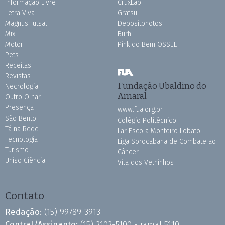
Informação Livre
CruxLab
Letra Viva
Grafsul
Magnus Futsal
Depositphotos
Mix
Burh
Motor
Pink do Bem OSSEL
Pets
Receitas
Revistas
Fundação Ubaldino do
Necrologia
Amaral
Outro Olhar
Presença
www.fua.org.br
São Bento
Colégio Politécnico
Tá na Rede
Lar Escola Monteiro Lobato
Tecnologia
Liga Sorocabana de Combate ao
Turismo
Câncer
Uniso Ciência
Vila dos Velhinhos
Contato
Redação:
(15) 99789-3913
Central/Assinante:
(15) 2102-5100 - ramal 5110