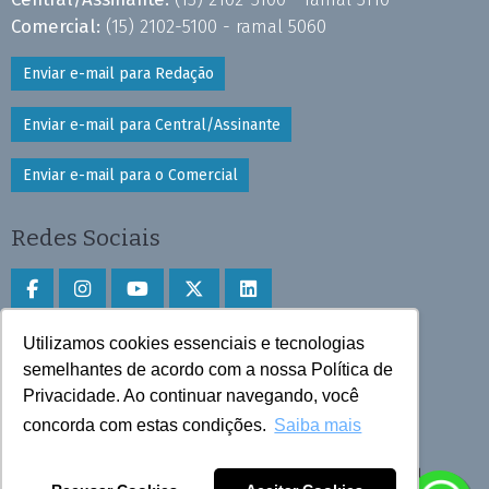
Comercial:
(15) 2102-5100 - ramal 5060
Enviar e-mail para Redação
Enviar e-mail para Central/Assinante
Enviar e-mail para o Comercial
Redes Sociais
Utilizamos cookies essenciais e tecnologias
Faça download do aplicativo
semelhantes de acordo com a nossa Política de
Privacidade. Ao continuar navegando, você
Play Store e App Store
concorda com estas condições.
Saiba mais
Todos os direitos reservados © 2025 Cruzeiro do Sul