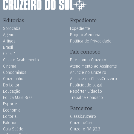
Editorias
Expediente
Sorocaba
Expediente
Agenda
Projeto Memória
Artigos
Política de Privacidade
Brasil
Fale conosco
Canal 1
Casa e Acabamento
Fale com o Cruzeiro
Cinema
Atendimento ao Assinante
Condomínios
Anuncie no Cruzeiro
Cruzeirinho
Anuncie no ClassiCruzeiro
Do Leitor
Publicidade Legal
Educação
Repórter Cidadão
Educa Mais Brasil
Trabalhe Conosco
Esporte
Parceiros
Economia
Editorial
ClassiCruzeiro
Exterior
CruzeiroCard
Guia Saúde
Cruzeiro FM 92.3