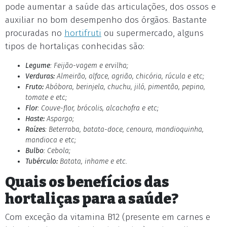
pode aumentar a saúde das articulações, dos ossos e
auxiliar no bom desempenho dos órgãos. Bastante
procuradas no
hortifruti
ou supermercado, alguns
tipos de hortaliças conhecidas são:
Legume
: Feijão-vagem e ervilha;
Verduras:
Almeirão, alface, agrião, chicória, rúcula e etc;
Fruto:
Abóbora, berinjela, chuchu, jiló, pimentão, pepino,
tomate e etc;
Flor
: Couve-flor, brócolis, alcachofra e etc;
Haste:
Aspargo;
Raízes
: Beterraba, batata-doce, cenoura, mandioquinha,
mandioca e etc;
Bulbo
: Cebola;
Tubérculo:
Batata, inhame e etc.
Quais os benefícios das
hortaliças para a saúde?
Com exceção da vitamina B12 (presente em carnes e