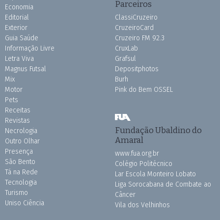
Parceiros
Economia
Editorial
ClassiCruzeiro
Exterior
CruzeiroCard
Guia Saúde
Cruzeiro FM 92.3
Informação Livre
CruxLab
Letra Viva
Grafsul
Magnus Futsal
Depositphotos
Mix
Burh
Motor
Pink do Bem OSSEL
Pets
Receitas
Revistas
Fundação Ubaldino do
Necrologia
Amaral
Outro Olhar
Presença
www.fua.org.br
São Bento
Colégio Politécnico
Tá na Rede
Lar Escola Monteiro Lobato
Tecnologia
Liga Sorocabana de Combate ao
Turismo
Câncer
Uniso Ciência
Vila dos Velhinhos