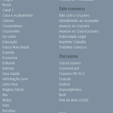
Brasil
Fale conosco
Canal 1
Casa e Acabamento
Fale com o Cruzeiro
Cinema
Atendimento ao Assinante
Condomínios
Anuncie no Cruzeiro
Cruzeirinho
Anuncie no ClassiCruzeiro
Do Leitor
Publicidade Legal
Educação
Repórter Cidadão
Educa Mais Brasil
Trabalhe Conosco
Esporte
Parceiros
Economia
Editorial
ClassiCruzeiro
Exterior
CruzeiroCard
Guia Saúde
Cruzeiro FM 92.3
Informação Livre
CruxLab
Letra Viva
Grafsul
Magnus Futsal
Depositphotos
Mix
Burh
Motor
Pink do Bem OSSEL
Pets
Receitas