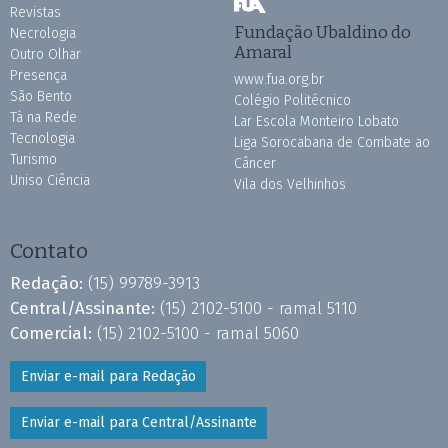
Revistas
Fundação Ubaldino do
Necrologia
Amaral
Outro Olhar
Presença
www.fua.org.br
São Bento
Colégio Politécnico
Tá na Rede
Lar Escola Monteiro Lobato
Tecnologia
Liga Sorocabana de Combate ao
Turismo
Câncer
Uniso Ciência
Vila dos Velhinhos
Contato
Redação:
(15) 99789-3913
Central/Assinante:
(15) 2102-5100 - ramal 5110
Comercial:
(15) 2102-5100 - ramal 5060
Enviar e-mail para Redação
Enviar e-mail para Central/Assinante