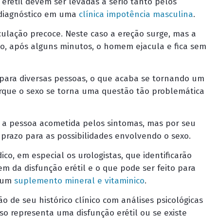
 erétil devem ser levadas a sério tanto pelos
o diagnóstico em uma
clínica impotência masculina
.
ulação precoce. Neste caso a ereção surge, mas a
o, após alguns minutos, o homem ejacula e fica sem
para diversas pessoas, o que acaba se tornando um
orque o sexo se torna uma questão tão problemática
a a pessoa acometida pelos sintomas, mas por seu
 prazo para as possibilidades envolvendo o sexo.
ico, em especial os urologistas, que identificarão
em da disfunção erétil e o que pode ser feito para
e um
suplemento mineral e vitaminico
.
o de seu histórico clínico com análises psicológicas
so representa uma disfunção erétil ou se existe