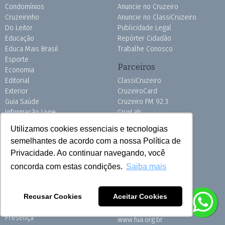
Condomínios
Anuncie no Cruzeiro
Cruzeirinho
Anuncie no ClassiCruzeiro
Do Leitor
Publicidade Legal
Educação
Repórter Cidadão
Educa Mais Brasil
Trabalhe Conosco
Esporte
Parceiros
Economia
Editorial
ClassiCruzeiro
Exterior
CruzeiroCard
Guia Saúde
Cruzeiro FM 92.3
Informação Livre
CruxLab
Letra Viva
Grafsul
Utilizamos cookies essenciais e tecnologias
Magnus Futsal
Depositphotos
semelhantes de acordo com a nossa Política de
Mix
Burh
Privacidade. Ao continuar navegando, você
Motor
Pink do Bem OSSEL
Pets
concorda com estas condições.
Saiba mais
Receitas
Revistas
Fundação Ubaldino do
Necrologia
Recusar Cookies
Aceitar Cookies
Amaral
Outro Olhar
Presença
www.fua.org.br