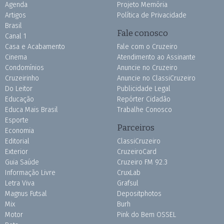
Agenda
Projeto Memória
Artigos
Política de Privacidade
Brasil
Fale conosco
Canal 1
Casa e Acabamento
Fale com o Cruzeiro
Cinema
Atendimento ao Assinante
Condomínios
Anuncie no Cruzeiro
Cruzeirinho
Anuncie no ClassiCruzeiro
Do Leitor
Publicidade Legal
Educação
Repórter Cidadão
Educa Mais Brasil
Trabalhe Conosco
Esporte
Parceiros
Economia
Editorial
ClassiCruzeiro
Exterior
CruzeiroCard
Guia Saúde
Cruzeiro FM 92.3
Informação Livre
CruxLab
Letra Viva
Grafsul
Magnus Futsal
Depositphotos
Mix
Burh
Motor
Pink do Bem OSSEL