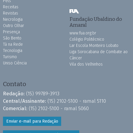
Pets
Receitas
Revistas
Fundação Ubaldino do
Necrologia
Amaral
Outro Olhar
Presença
www.fua.org.br
São Bento
Colégio Politécnico
Tá na Rede
Lar Escola Monteiro Lobato
Tecnologia
Liga Sorocabana de Combate ao
Turismo
Câncer
Uniso Ciência
Vila dos Velhinhos
Contato
Redação:
(15) 99789-3913
Central/Assinante:
(15) 2102-5100 - ramal 5110
Comercial:
(15) 2102-5100 - ramal 5060
Enviar e-mail para Redação