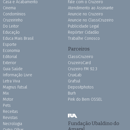
Casa e Acabamento
Fale com o Cruzeiro
Cinema
Atendimento ao Assinante
Condomínios
Anuncie no Cruzeiro
Cruzeirinho
Anuncie no ClassiCruzeiro
Do Leitor
Publicidade Legal
Educação
Repórter Cidadão
Educa Mais Brasil
Trabalhe Conosco
Esporte
Parceiros
Economia
Editorial
ClassiCruzeiro
Exterior
CruzeiroCard
Guia Saúde
Cruzeiro FM 92.3
Informação Livre
CruxLab
Letra Viva
Grafsul
Magnus Futsal
Depositphotos
Mix
Burh
Motor
Pink do Bem OSSEL
Pets
Receitas
Revistas
Fundação Ubaldino do
Necrologia
Amaral
Outro Olhar