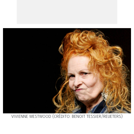
VIVIENNE WESTWOOD (CRÉDITO: BENOIT TESSIER/REUETERS)