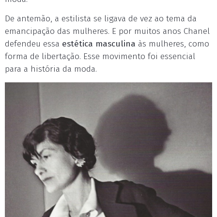
De antemão, a estilista se ligava de vez ao tema da
emancipação das mulheres. E por muitos anos Chanel
defendeu essa
estética masculina
às mulheres, como
forma de libertação. Esse movimento foi essencial
para a história da moda.