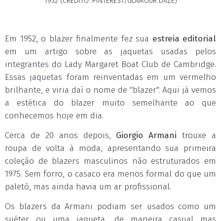
1932 (CRÉDITO: PINTEREST/GLAMOUR DAZE)
Em 1952, o blazer finalmente fez sua
estreia editorial
em um artigo sobre as jaquetas usadas pelos
integrantes do Lady Margaret Boat Club de Cambridge.
Essas jaquetas foram reinventadas em um vermelho
brilhante, e viria daí o nome de "blazer". Aqui já vemos
a estética do blazer muito semelhante ao que
conhecemos hoje em dia.
Cerca de 20 anos depois,
Giorgio Armani
trouxe a
roupa de volta à moda, apresentando sua primeira
coleção de blazers masculinos não estruturados em
1975. Sem forro, o casaco era menos formal do que um
paletó, mas ainda havia um ar profissional.
Os blazers da Armani podiam ser usados como um
suéter ou uma jaqueta, de maneira casual mas