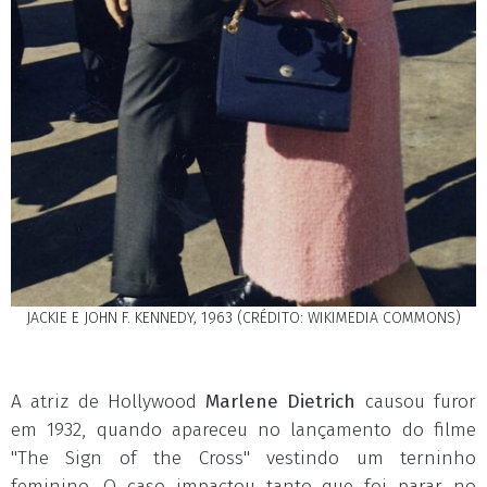
JACKIE E JOHN F. KENNEDY, 1963 (CRÉDITO: WIKIMEDIA COMMONS)
A atriz de Hollywood
Marlene Dietrich
causou furor
em 1932, quando apareceu no lançamento do filme
"The Sign of the Cross" vestindo um terninho
feminino. O caso impactou tanto que foi parar no