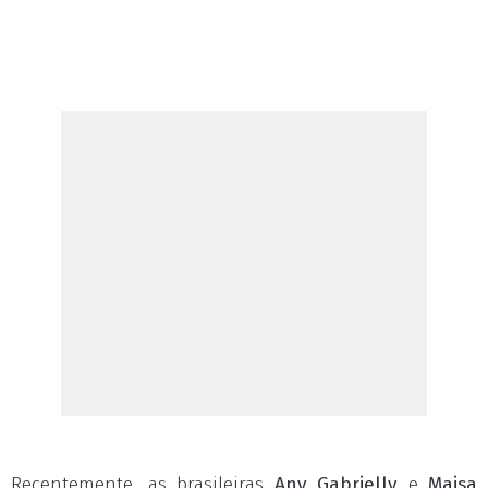
Recentemente, as brasileiras
Any Gabrielly
e
Maisa