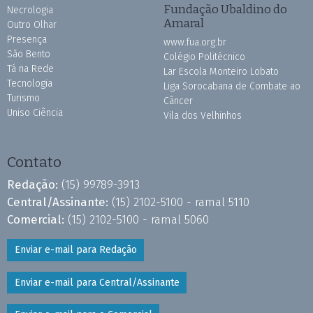
Fundação Ubaldino do
Necrologia
Amaral
Outro Olhar
Presença
www.fua.org.br
São Bento
Colégio Politécnico
Tá na Rede
Lar Escola Monteiro Lobato
Tecnologia
Liga Sorocabana de Combate ao
Turismo
Câncer
Uniso Ciência
Vila dos Velhinhos
Contato
Redação:
(15) 99789-3913
Central/Assinante:
(15) 2102-5100 - ramal 5110
Comercial:
(15) 2102-5100 - ramal 5060
Enviar e-mail para Redação
Enviar e-mail para Central/Assinante