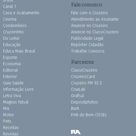
Brasil
Fale conosco
Canal 1
Casa e Acabamento
Fale com o Cruzeiro
Cinema
Atendimento ao Assinante
Condomínios
Anuncie no Cruzeiro
Cruzeirinho
Anuncie no ClassiCruzeiro
Do Leitor
Publicidade Legal
Educação
Repórter Cidadão
Educa Mais Brasil
Trabalhe Conosco
Esporte
Parceiros
Economia
Editorial
ClassiCruzeiro
Exterior
CruzeiroCard
Guia Saúde
Cruzeiro FM 92.3
Informação Livre
CruxLab
Letra Viva
Grafsul
Magnus Futsal
Depositphotos
Mix
Burh
Motor
Pink do Bem OSSEL
Pets
Receitas
Revistas