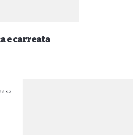
ca e carreata
ra as