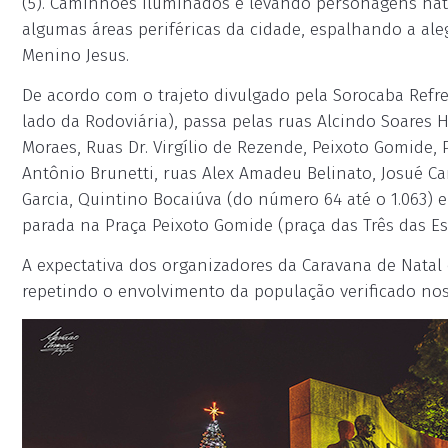
(5). Caminhões iluminados e levando personagens nat
algumas áreas periféricas da cidade, espalhando a a
Menino Jesus.
De acordo com o trajeto divulgado pela Sorocaba Refr
lado da Rodoviária), passa pelas ruas Alcindo Soares 
Moraes, Ruas Dr. Virgílio de Rezende, Peixoto Gomide,
Antônio Brunetti, ruas Alex Amadeu Belinato, Josué Ca
Garcia, Quintino Bocaiúva (do número 64 até o 1.063) e
parada na Praça Peixoto Gomide (praça das Três das Es
A expectativa dos organizadores da Caravana de Natal é
repetindo o envolvimento da população verificado nos