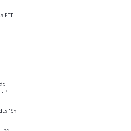
as PET
 do
s PET.
 das 18h
, no