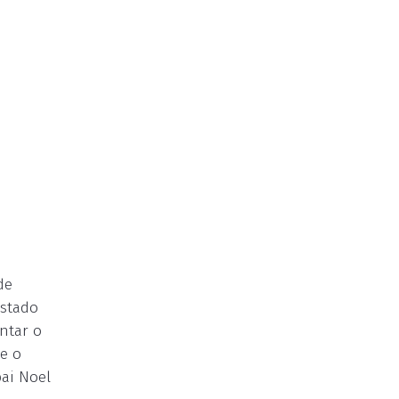
de
Estado
ntar o
 e o
pai Noel