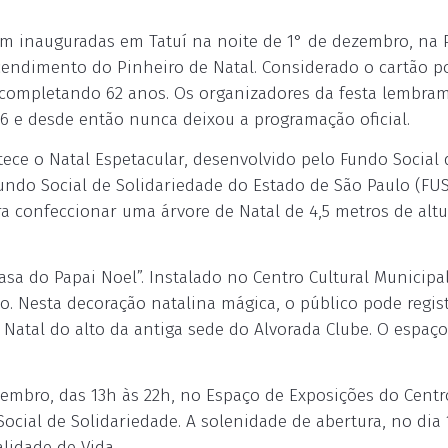
ram inauguradas em Tatuí na noite de 1° de dezembro, na 
cendimento do Pinheiro de Natal. Considerado o cartão p
 completando 62 anos. Os organizadores da festa lembra
56 e desde então nunca deixou a programação oficial.
ce o Natal Espetacular, desenvolvido pelo Fundo Social 
undo Social de Solidariedade do Estado de São Paulo (FUS
ra confeccionar uma árvore de Natal de 4,5 metros de alt
sa do Papai Noel”. Instalado no Centro Cultural Municipal
 Nesta decoração natalina mágica, o público pode regist
Natal do alto da antiga sede do Alvorada Clube. O espaço
zembro, das 13h às 22h, no Espaço de Exposições do Centr
Social de Solidariedade. A solenidade de abertura, no dia 
lidade de Vida.