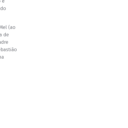
 e
 do
Mel (ao
a de
adre
ebastião
ma