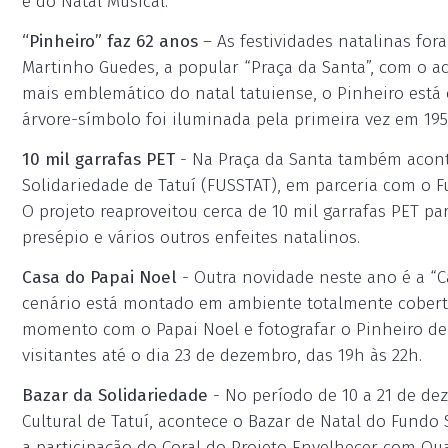
e do Natal Musical.
“Pinheiro” faz 62 anos
– As festividades natalinas fo
Martinho Guedes, a popular “Praça da Santa”, com o a
mais emblemático do natal tatuiense, o Pinheiro está
árvore-símbolo foi iluminada pela primeira vez em 19
10 mil garrafas PET
- Na Praça da Santa também aconte
Solidariedade de Tatuí (FUSSTAT), em parceria com o F
O projeto reaproveitou cerca de 10 mil garrafas PET pa
presépio e vários outros enfeites natalinos.
Casa do Papai Noel
- Outra novidade neste ano é a “Ca
cenário está montado em ambiente totalmente coberto.
momento com o Papai Noel e fotografar o Pinheiro de 
visitantes até o dia 23 de dezembro, das 19h às 22h.
Bazar da Solidariedade
- No período de 10 a 21 de de
Cultural de Tatuí, acontece o Bazar de Natal do Fundo 
a participação do Coral do Projeto Envelhecer com Qua