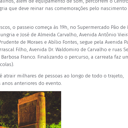
alinos, além de equipamento de som, percorrem o Centro
legria que deve reinar nas comemorações pelo nascimento
escos, o passeio começa às 19h, no Supermercado Pão de 
Hungria e José de Almeida Carvalho, Avenida Antônio Vieir
 Prudente de Moraes e Abílio Fontes, segue pela Avenida P
rrascal Filho, Avenida Dr. Waldomiro de Carvalho e ruas S
 Barbosa Franco. Finalizando o percurso, a carreata faz u
colas).
 atrair milhares de pessoas ao longo de todo o trajeto,
 anos anteriores do evento.