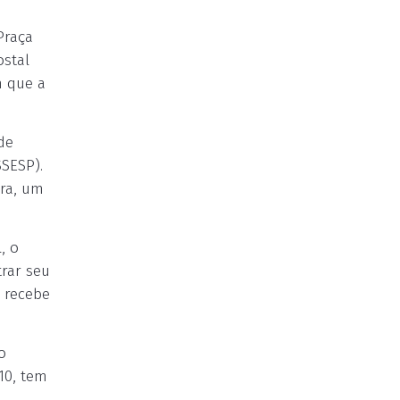
Praça
ostal
m que a
de
SESP).
ura, um
, o
rar seu
 recebe
o
10, tem