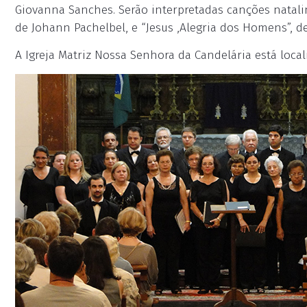
Giovanna Sanches. Serão interpretadas canções natali
de Johann Pachelbel, e “Jesus ,Alegria dos Homens”, d
A Igreja Matriz Nossa Senhora da Candelária está local