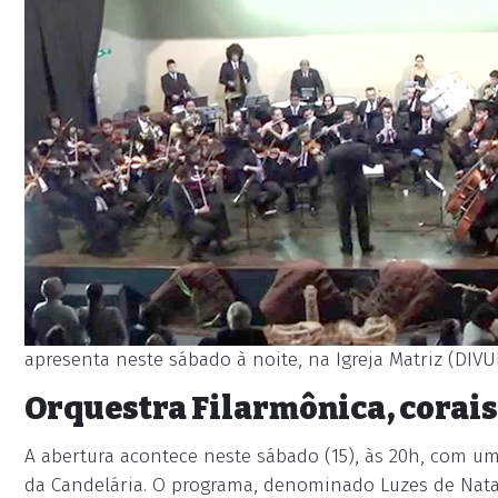
apresenta neste sábado à noite, na Igreja Matriz (DIV
Orquestra Filarmônica, corais
A abertura acontece neste sábado (15), às 20h, com um
da Candelária. O programa, denominado Luzes de Natal