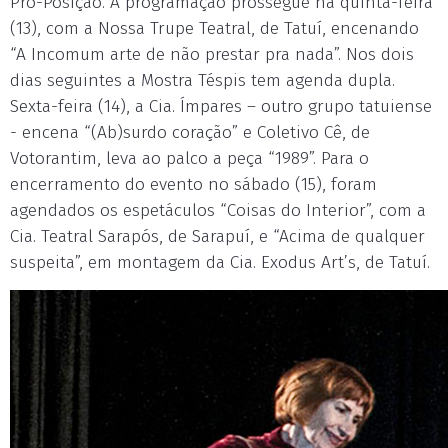
Pró-Posição. A programação prossegue na quinta-feira
(13), com a Nossa Trupe Teatral, de Tatuí, encenando
“A Incomum arte de não prestar pra nada”. Nos dois
dias seguintes a Mostra Téspis tem agenda dupla.
Sexta-feira (14), a Cia. Ímpares – outro grupo tatuiense
- encena “(Ab)surdo coração” e Coletivo Cê, de
Votorantim, leva ao palco a peça “1989”. Para o
encerramento do evento no sábado (15), foram
agendados os espetáculos “Coisas do Interior”, com a
Cia. Teatral Sarapós, de Sarapuí, e “Acima de qualquer
suspeita”, em montagem da Cia. Exodus Art’s, de Tatuí.