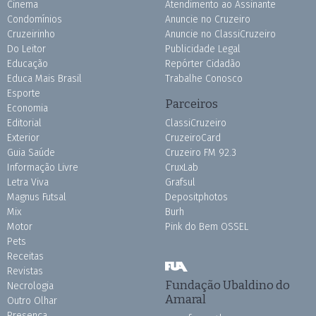
Cinema
Atendimento ao Assinante
Condomínios
Anuncie no Cruzeiro
Cruzeirinho
Anuncie no ClassiCruzeiro
Do Leitor
Publicidade Legal
Educação
Repórter Cidadão
Educa Mais Brasil
Trabalhe Conosco
Esporte
Parceiros
Economia
Editorial
ClassiCruzeiro
Exterior
CruzeiroCard
Guia Saúde
Cruzeiro FM 92.3
Informação Livre
CruxLab
Letra Viva
Grafsul
Magnus Futsal
Depositphotos
Mix
Burh
Motor
Pink do Bem OSSEL
Pets
Receitas
Revistas
Fundação Ubaldino do
Necrologia
Amaral
Outro Olhar
Presença