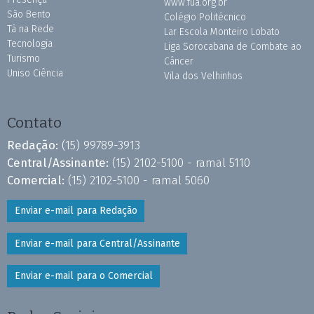
www.fua.org.br
São Bento
Colégio Politécnico
Tá na Rede
Lar Escola Monteiro Lobato
Tecnologia
Liga Sorocabana de Combate ao
Turismo
Câncer
Uniso Ciência
Vila dos Velhinhos
Contato
Redação:
(15) 99789-3913
Central/Assinante:
(15) 2102-5100 - ramal 5110
Comercial:
(15) 2102-5100 - ramal 5060
Enviar e-mail para Redação
Enviar e-mail para Central/Assinante
Enviar e-mail para o Comercial