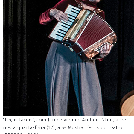
"Peças fáceis", com Janice Vieira e Andréia Nhur, abre
nesta quarta-feira (12), a 5ª Mostra Téspis de Teatro