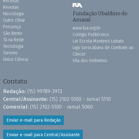
Receitas
Revistas
Fundação Ubaldino do
Necrologia
Amaral
Outro Olhar
Presença
www.fua.org.br
São Bento
Colégio Politécnico
Tá na Rede
Lar Escola Monteiro Lobato
Tecnologia
Liga Sorocabana de Combate ao
Turismo
Câncer
Uniso Ciência
Vila dos Velhinhos
Contato
Redação:
(15) 99789-3913
Central/Assinante:
(15) 2102-5100 - ramal 5110
Comercial:
(15) 2102-5100 - ramal 5060
Enviar e-mail para Redação
Enviar e-mail para Central/Assinante