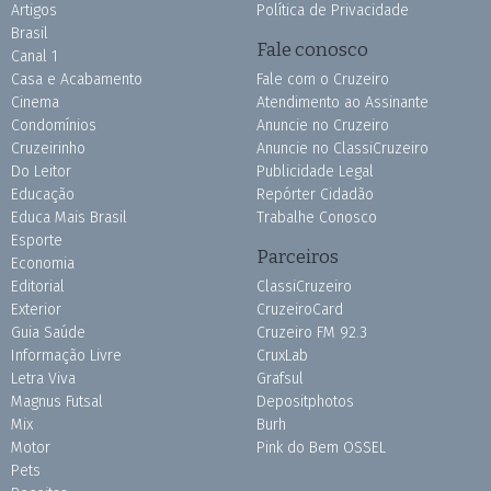
Artigos
Política de Privacidade
Brasil
Fale conosco
Canal 1
Casa e Acabamento
Fale com o Cruzeiro
Cinema
Atendimento ao Assinante
Condomínios
Anuncie no Cruzeiro
Cruzeirinho
Anuncie no ClassiCruzeiro
Do Leitor
Publicidade Legal
Educação
Repórter Cidadão
Educa Mais Brasil
Trabalhe Conosco
Esporte
Parceiros
Economia
Editorial
ClassiCruzeiro
Exterior
CruzeiroCard
Guia Saúde
Cruzeiro FM 92.3
Informação Livre
CruxLab
Letra Viva
Grafsul
Magnus Futsal
Depositphotos
Mix
Burh
Motor
Pink do Bem OSSEL
Pets