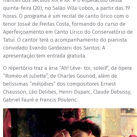
francês dos séculos XIX e XX” é o espetáculo desta
quinta-feira (20), no Salão Villa-Lobos, a partir das 19
horas. O programa é um recital de canto lírico com o
tenor Josué de Freitas Costa, formando do curso de
Aperfeiçoamento em Canto Lírico do Conservatório de
Tatuí. O cantor terá o acompanhamento do pianista
convidado Evando Gardezani dos Santos. A
apresentação tem entrada gratuita.
O repertório traz a ária “Ah! Lève- toi, soleil!”, da ópera
“Roméo et Juliette”, de Charles Gounod, além de
belíssimas “mélodies” dos compositores Ernest
Chausson, Léo Delibes, Henri Duparc, Claude Debussy,
Gabriel Fauré e Francis Poulenc.