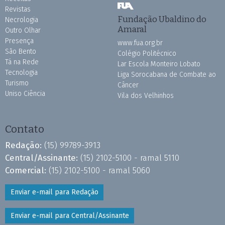
Revistas
Fundação Ubaldino do
Necrologia
Amaral
Outro Olhar
Presença
www.fua.org.br
São Bento
Colégio Politécnico
Tá na Rede
Lar Escola Monteiro Lobato
Tecnologia
Liga Sorocabana de Combate ao
Turismo
Câncer
Uniso Ciência
Vila dos Velhinhos
Contato
Redação:
(15) 99789-3913
Central/Assinante:
(15) 2102-5100 - ramal 5110
Comercial:
(15) 2102-5100 - ramal 5060
Enviar e-mail para Redação
Enviar e-mail para Central/Assinante