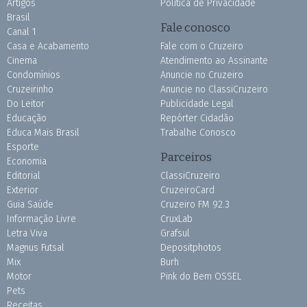
Artigos
Política de Privacidade
Brasil
Fale conosco
Canal 1
Casa e Acabamento
Fale com o Cruzeiro
Cinema
Atendimento ao Assinante
Condomínios
Anuncie no Cruzeiro
Cruzeirinho
Anuncie no ClassiCruzeiro
Do Leitor
Publicidade Legal
Educação
Repórter Cidadão
Educa Mais Brasil
Trabalhe Conosco
Esporte
Parceiros
Economia
Editorial
ClassiCruzeiro
Exterior
CruzeiroCard
Guia Saúde
Cruzeiro FM 92.3
Informação Livre
CruxLab
Letra Viva
Grafsul
Magnus Futsal
Depositphotos
Mix
Burh
Motor
Pink do Bem OSSEL
Pets
Receitas