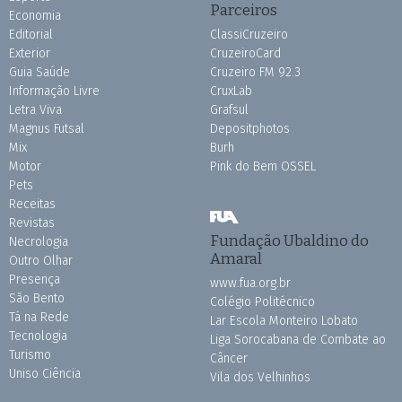
Parceiros
Economia
Editorial
ClassiCruzeiro
Exterior
CruzeiroCard
Guia Saúde
Cruzeiro FM 92.3
Informação Livre
CruxLab
Letra Viva
Grafsul
Magnus Futsal
Depositphotos
Mix
Burh
Motor
Pink do Bem OSSEL
Pets
Receitas
Revistas
Fundação Ubaldino do
Necrologia
Amaral
Outro Olhar
Presença
www.fua.org.br
São Bento
Colégio Politécnico
Tá na Rede
Lar Escola Monteiro Lobato
Tecnologia
Liga Sorocabana de Combate ao
Turismo
Câncer
Uniso Ciência
Vila dos Velhinhos