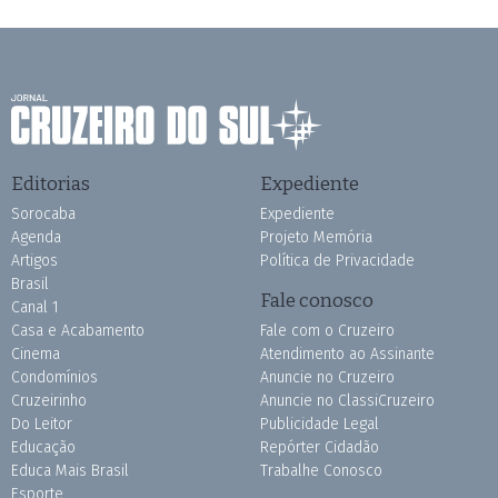
Editorias
Expediente
Sorocaba
Expediente
Agenda
Projeto Memória
Artigos
Política de Privacidade
Brasil
Fale conosco
Canal 1
Casa e Acabamento
Fale com o Cruzeiro
Cinema
Atendimento ao Assinante
Condomínios
Anuncie no Cruzeiro
Cruzeirinho
Anuncie no ClassiCruzeiro
Do Leitor
Publicidade Legal
Educação
Repórter Cidadão
Educa Mais Brasil
Trabalhe Conosco
Esporte