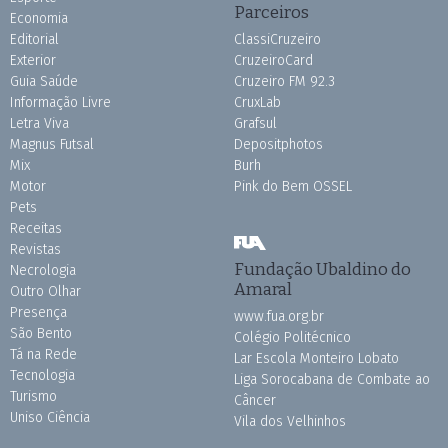
Parceiros
Economia
Editorial
ClassiCruzeiro
Exterior
CruzeiroCard
Guia Saúde
Cruzeiro FM 92.3
Informação Livre
CruxLab
Letra Viva
Grafsul
Magnus Futsal
Depositphotos
Mix
Burh
Motor
Pink do Bem OSSEL
Pets
Receitas
Revistas
Fundação Ubaldino do
Necrologia
Amaral
Outro Olhar
Presença
www.fua.org.br
São Bento
Colégio Politécnico
Tá na Rede
Lar Escola Monteiro Lobato
Tecnologia
Liga Sorocabana de Combate ao
Turismo
Câncer
Uniso Ciência
Vila dos Velhinhos