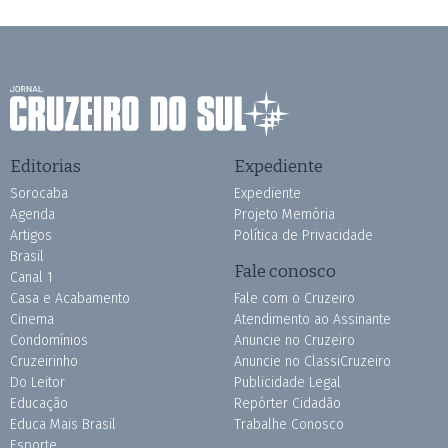
Editorias
Expediente
Sorocaba
Expediente
Agenda
Projeto Memória
Artigos
Política de Privacidade
Brasil
Fale conosco
Canal 1
Casa e Acabamento
Fale com o Cruzeiro
Cinema
Atendimento ao Assinante
Condomínios
Anuncie no Cruzeiro
Cruzeirinho
Anuncie no ClassiCruzeiro
Do Leitor
Publicidade Legal
Educação
Repórter Cidadão
Educa Mais Brasil
Trabalhe Conosco
Esporte