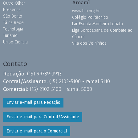
Amaral
Outro Olhar
Presença
www.fua.org.br
São Bento
Colégio Politécnico
Tá na Rede
Lar Escola Monteiro Lobato
Tecnologia
Liga Sorocabana de Combate ao
Turismo
Câncer
Uniso Ciência
Vila dos Velhinhos
Contato
Redação:
(15) 99789-3913
Central/Assinante:
(15) 2102-5100 - ramal 5110
Comercial:
(15) 2102-5100 - ramal 5060
Enviar e-mail para Redação
Enviar e-mail para Central/Assinante
Enviar e-mail para o Comercial