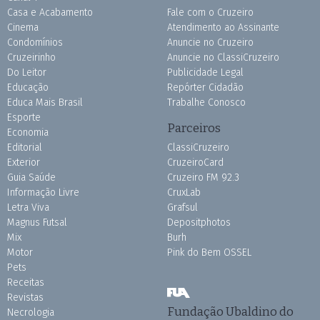
Casa e Acabamento
Fale com o Cruzeiro
Cinema
Atendimento ao Assinante
Condomínios
Anuncie no Cruzeiro
Cruzeirinho
Anuncie no ClassiCruzeiro
Do Leitor
Publicidade Legal
Educação
Repórter Cidadão
Educa Mais Brasil
Trabalhe Conosco
Esporte
Parceiros
Economia
Editorial
ClassiCruzeiro
Exterior
CruzeiroCard
Guia Saúde
Cruzeiro FM 92.3
Informação Livre
CruxLab
Letra Viva
Grafsul
Magnus Futsal
Depositphotos
Mix
Burh
Motor
Pink do Bem OSSEL
Pets
Receitas
Revistas
Fundação Ubaldino do
Necrologia