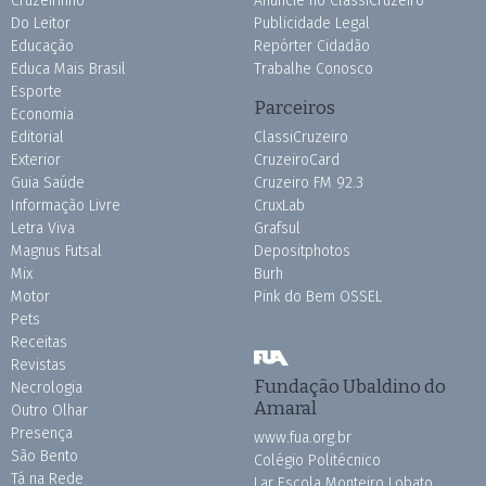
Cruzeirinho
Anuncie no ClassiCruzeiro
Do Leitor
Publicidade Legal
Educação
Repórter Cidadão
Educa Mais Brasil
Trabalhe Conosco
Esporte
Parceiros
Economia
Editorial
ClassiCruzeiro
Exterior
CruzeiroCard
Guia Saúde
Cruzeiro FM 92.3
Informação Livre
CruxLab
Letra Viva
Grafsul
Magnus Futsal
Depositphotos
Mix
Burh
Motor
Pink do Bem OSSEL
Pets
Receitas
Revistas
Fundação Ubaldino do
Necrologia
Amaral
Outro Olhar
Presença
www.fua.org.br
São Bento
Colégio Politécnico
Tá na Rede
Lar Escola Monteiro Lobato