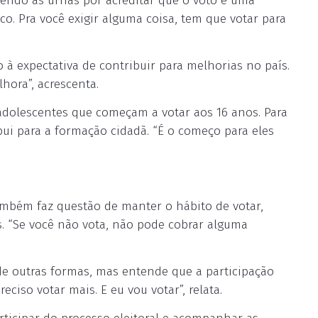
endo às urnas por acreditar que o voto é uma
co. Pra você exigir alguma coisa, tem que votar para
 à expectativa de contribuir para melhorias no país.
hora”, acrescenta.
adolescentes que começam a votar aos 16 anos. Para
bui para a formação cidadã. “É o começo para eles
ambém faz questão de manter o hábito de votar,
. “Se você não vota, não pode cobrar alguma
 de outras formas, mas entende que a participação
ciso votar mais. E eu vou votar”, relata.