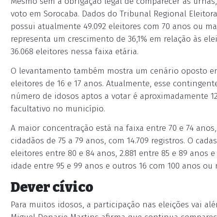
Mesmo sem a obrigação legal de comparecer às urnas,
voto em Sorocaba. Dados do Tribunal Regional Eleitor
possui atualmente 49.092 eleitores com 70 anos ou mai
representa um crescimento de 36,1% em relação às elei
36.068 eleitores nessa faixa etária.
O levantamento também mostra um cenário oposto entr
eleitores de 16 e 17 anos. Atualmente, esse contingent
número de idosos aptos a votar é aproximadamente 12
facultativo no município.
A maior concentração está na faixa entre 70 e 74 anos,
cidadãos de 75 a 79 anos, com 14.709 registros. O cada
eleitores entre 80 e 84 anos, 2.881 entre 85 e 89 anos 
idade entre 95 e 99 anos e outros 16 com 100 anos ou 
Dever cívico
Para muitos idosos, a participação nas eleições vai al