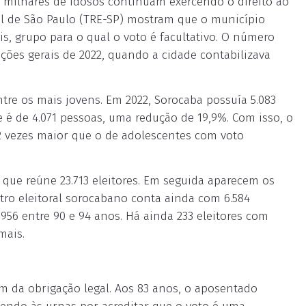
 milhares de idosos continuam exercendo o direito ao
al de São Paulo (TRE-SP) mostram que o município
s, grupo para o qual o voto é facultativo. O número
ções gerais de 2022, quando a cidade contabilizava
e os mais jovens. Em 2022, Sorocaba possuía 5.083
e é de 4.071 pessoas, uma redução de 19,9%. Com isso, o
 vezes maior que o de adolescentes com voto
 que reúne 23.713 eleitores. Em seguida aparecem os
stro eleitoral sorocabano conta ainda com 6.584
e 956 entre 90 e 94 anos. Há ainda 233 eleitores com
mais.
ém da obrigação legal. Aos 83 anos, o aposentado