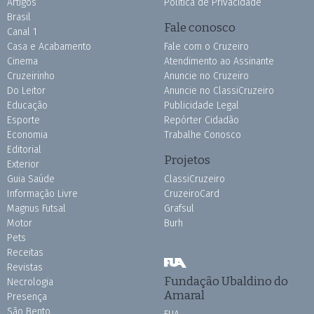
Artigos
Política de Privacidade
Brasil
Fale conosco
Canal 1
Casa e Acabamento
Fale com o Cruzeiro
Cinema
Atendimento ao Assinante
Cruzeirinho
Anuncie no Cruzeiro
Do Leitor
Anuncie no ClassiCruzeiro
Educação
Publicidade Legal
Esporte
Repórter Cidadão
Economia
Trabalhe Conosco
Editorial
Projetos
Exterior
Guia Saúde
ClassiCruzeiro
Informação Livre
CruzeiroCard
Magnus Futsal
Grafsul
Motor
Burh
Pets
Receitas
Revistas
Fundação Ubaldino do
Necrologia
Amaral
Presença
São Bento