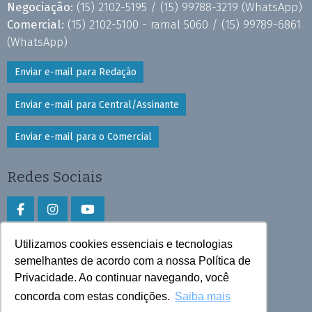
Negociação:
(15) 2102-5195 /
(15) 99788-3219
(WhatsApp)
Comercial:
(15) 2102-5100 - ramal 5060 /
(15) 99789-6861
(WhatsApp)
Enviar e-mail para Redação
Enviar e-mail para Central/Assinante
Enviar e-mail para o Comercial
Redes Sociais
Utilizamos cookies essenciais e tecnologias
Faça download do aplicativo
semelhantes de acordo com a nossa Política de
Privacidade. Ao continuar navegando, você
Play Store e App Store
concorda com estas condições.
Saiba mais