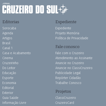
Editorias
Expediente
Sorocaba
Expediente
Agenda
Projeto Memória
Artigos
Política de Privacidade
Brasil
Fale conosco
Canal 1
Casa e Acabamento
Fale com o Cruzeiro
Cinema
Atendimento ao Assinante
Cruzeirinho
Anuncie no Cruzeiro
Do Leitor
Anuncie no ClassiCruzeiro
Educação
Publicidade Legal
Esporte
Repórter Cidadão
Economia
Trabalhe Conosco
Editorial
Projetos
Exterior
Guia Saúde
ClassiCruzeiro
Informação Livre
CruzeiroCard