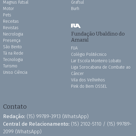
Magnus Futsal
Grafsul
Motor
Burh
Pets
Receitas
Revistas
Fundação Ubaldino do
Necrologia
Amaral
Presença
São Bento
FUA
Tá na Rede
Colégio Politécnico
Tecnologia
Lar Escola Monteiro Lobato
Turismo
Liga Sorocabana de Combate ao
Uniso Ciência
Câncer
Vila dos Velhinhos
Pink do Bem OSSEL
Contato
Redação:
(15) 99789-3913
(WhatsApp)
Central de Relacionamento:
(15) 2102-5110 /
(15) 99789-
2099
(WhatsApp)