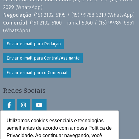
2099
(WhatsApp)
Negociação:
(15) 2102-5195 /
(15) 99788-3219
(WhatsApp)
Comercial:
(15) 2102-5100 - ramal 5060 /
(15) 99789-6861
(WhatsApp)
Enviar e-mail para Redação
Enviar e-mail para Central/Assinante
Enviar e-mail para o Comercial
Redes Sociais
Utilizamos cookies essenciais e tecnologias
Faça download do aplicativo
semelhantes de acordo com a nossa Política de
Privacidade. Ao continuar navegando, você
Play Store e App Store