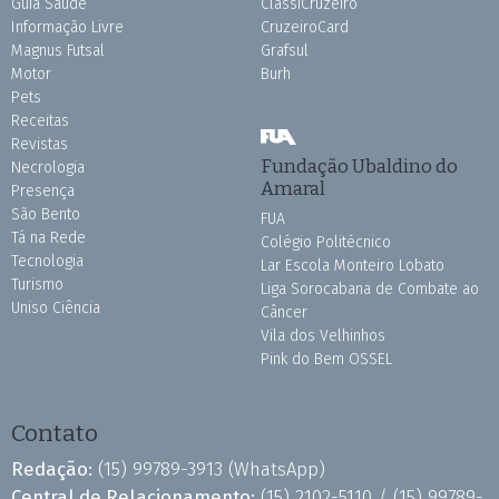
Guia Saúde
ClassiCruzeiro
Informação Livre
CruzeiroCard
Magnus Futsal
Grafsul
Motor
Burh
Pets
Receitas
Revistas
Fundação Ubaldino do
Necrologia
Amaral
Presença
São Bento
FUA
Tá na Rede
Colégio Politécnico
Tecnologia
Lar Escola Monteiro Lobato
Turismo
Liga Sorocabana de Combate ao
Uniso Ciência
Câncer
Vila dos Velhinhos
Pink do Bem OSSEL
Contato
Redação:
(15) 99789-3913
(WhatsApp)
Central de Relacionamento:
(15) 2102-5110 /
(15) 99789-