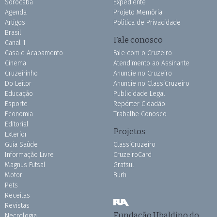
Sorocaba
Expediente
Agenda
Projeto Memória
Artigos
Política de Privacidade
Brasil
Fale conosco
Canal 1
Casa e Acabamento
Fale com o Cruzeiro
Cinema
Atendimento ao Assinante
Cruzeirinho
Anuncie no Cruzeiro
Do Leitor
Anuncie no ClassiCruzeiro
Educação
Publicidade Legal
Esporte
Repórter Cidadão
Economia
Trabalhe Conosco
Editorial
Projetos
Exterior
Guia Saúde
ClassiCruzeiro
Informação Livre
CruzeiroCard
Magnus Futsal
Grafsul
Motor
Burh
Pets
Receitas
Revistas
Fundação Ubaldino do
Necrologia