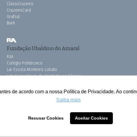
ClassiCruzeiro
CruzeiroCard
Grafsul
Burh
Fundação Ubaldino do Amaral
FUA
Colégio Politécnico
Lar Escola Monteiro Lobato
Liga Sorocabana de Combate ao Câncer
Vila dos Velhinhos
Pink do Bem OSSEL
antes de acordo com a nossa Política de Privacidade. Ao cont
Saiba mais
Todos os direitos reservados © 2025 Cruzeiro do Sul
Recusar Cookies
Aceitar Cookies