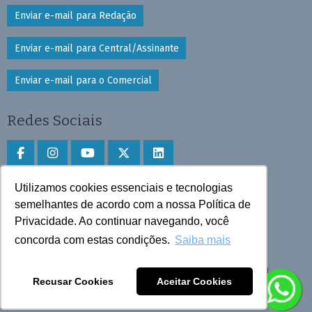
Enviar e-mail para Redação
Enviar e-mail para Central/Assinante
Enviar e-mail para o Comercial
Redes Sociais
Utilizamos cookies essenciais e tecnologias
Faça download do aplicativo
semelhantes de acordo com a nossa Política de
Privacidade. Ao continuar navegando, você
Play Store e App Store
concorda com estas condições.
Saiba mais
Todos os direitos reservados © 2025 Cruzeiro do Sul
Recusar Cookies
Aceitar Cookies