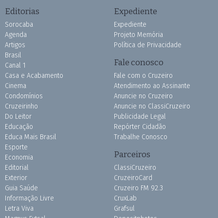
Editorias
Expediente
Sorocaba
Expediente
Agenda
Projeto Memória
Artigos
Política de Privacidade
Brasil
Fale conosco
Canal 1
Casa e Acabamento
Fale com o Cruzeiro
Cinema
Atendimento ao Assinante
Condomínios
Anuncie no Cruzeiro
Cruzeirinho
Anuncie no ClassiCruzeiro
Do Leitor
Publicidade Legal
Educação
Repórter Cidadão
Educa Mais Brasil
Trabalhe Conosco
Esporte
Parceiros
Economia
Editorial
ClassiCruzeiro
Exterior
CruzeiroCard
Guia Saúde
Cruzeiro FM 92.3
Informação Livre
CruxLab
Letra Viva
Grafsul