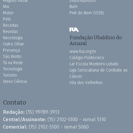
Magnus Futsal
Depositphotos
Mix
Burh
Motor
Pink do Bem OSSEL
Pets
Receitas
Revistas
Fundação Ubaldino do
Necrologia
Amaral
Outro Olhar
Presença
www.fua.org.br
São Bento
Colégio Politécnico
Tá na Rede
Lar Escola Monteiro Lobato
Tecnologia
Liga Sorocabana de Combate ao
Turismo
Câncer
Uniso Ciência
Vila dos Velhinhos
Contato
Redação:
(15) 99789-3913
Central/Assinante:
(15) 2102-5100 - ramal 5110
Comercial:
(15) 2102-5100 - ramal 5060